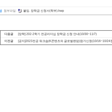
첨부파일:
붙임. 장학금 신청서(학부).hwp
다음글
[장학] 202-2학기 전공리더십 장학금 신청 안내(10/30~11/7)
이전글
[공지]2023전공 워크숍(K콘텐츠와 글로벌팬덤)참가신청(10/16~10/24