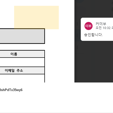
tC8shPdTx35wy6