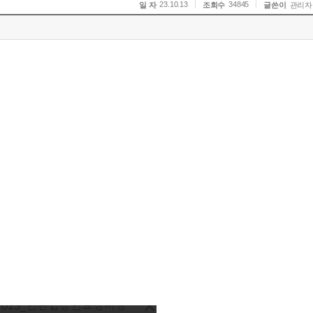
23.10.13
34845
일 자
조회수
글쓴이
관리자