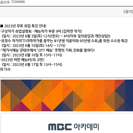
72260086
글번호
[공지
■
2023
년 무료 취업 특강
안내:
-
구성작가 취업설명회
-
예능작가 부문
9
차
[
김미연 작가
]
(
일시
: 2023
년
6
월
3
일
(
토
) 12
시
(
정오
) ~ 4
시
(
이후 질의응답과 개인상담
))
-
유정수 작가의
「
드라마작가를 꿈꾸는
81
년생 지윤이와
95
년생 소희
」
를 위한 소소한 특강
(
일시
: 2023
년
6
월
10
일
(
토
) 14
시
~ 17
시
)
-'
레거시예능
'
콘텐츠에서
'OTT
예능
'
포맷의 기획
,
진화를 말하다
!
(
일시
: 2023
년
6
월
10
일 토
15
시
~17
시
)
-2023
년 어떤 예능
PD
의 고민
!
(
일시
: 2023
년
6
월
17
일 토
13
시
~15
시
)
외 다수