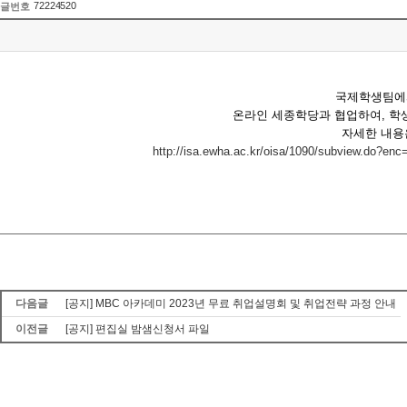
72224520
글번호
국제학생팀에서
온라인 세종학당과 협업하여, 학
자세한 내용
http://isa.ewha.ac.kr/oisa/1090/subvie
다음글
[공지] MBC 아카데미 2023년 무료 취업설명회 및 취업전략 과정 안내
이전글
[공지] 편집실 밤샘신청서 파일