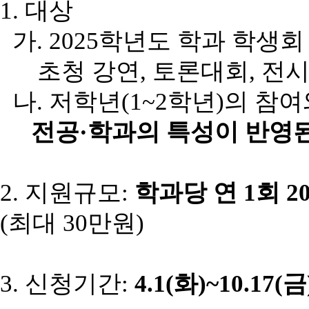
1. 대상
가. 2025학년도 학과 학생
초청 강연, 토론대회, 전시
나. 저학년(1~2학년)의 참
전공·학과의
특성이
반영
2. 지원규모:
학과당
연
1회
2
(최대 30만원)
3. 신청기간:
4.
1(화)
~
10.
17(금