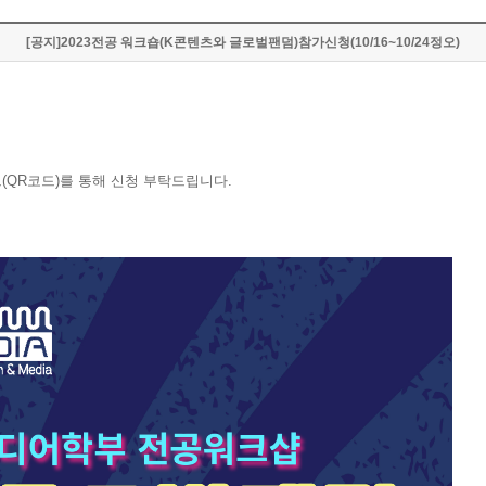
[공지]2023전공 워크숍(K콘텐츠와 글로벌팬덤)참가신청(10/16~10/24정오)
크
(QR
코드
)
를 통해 신청 부탁드립니다
.