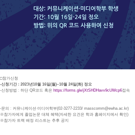
□참가신청
-신청기간
: 2023
년
10
월
16
일
(
월
)~10
월
24
일
(
화
)
정오
-신청방법
:
하단
QR
코드 혹은
https://forms.gle/jXtSHDHavv9cUWcp6
접속
-문의
:
커뮤니케이션
·
미디어학부(02-32
77-2
233/ masscomm@ewha.ac.kr)
※참가자에게 졸업논문 대체 혜택(자세한 요건은 학과 홈페이지에서 확인
)
※참가자 트랙 배정 리스트는 추후 공지