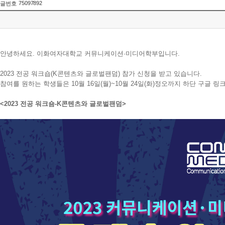
75097892
글번호
안녕하세요. 이화여자대학교 커뮤니케이션·미디어학부입니다
.
2023 전공 워크숍
(K
콘텐츠와 글로벌팬덤
)
참가 신청을 받고 있습니다
.
참여를 원하는 학생들은 10월 16일(월)~10월 24일
(
화
)
정오까지 하단 구글 링
<2023 전공 워크숌
-K
콘텐츠와 글로벌팬덤
>