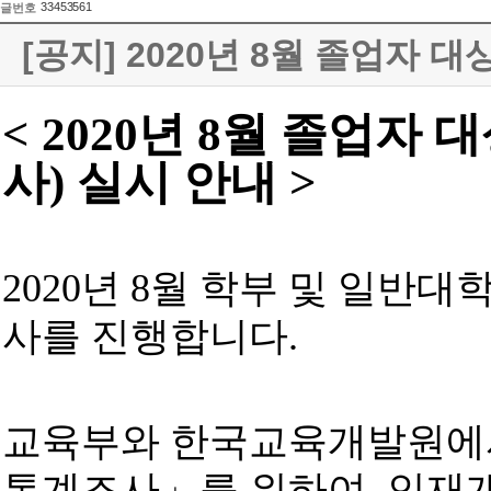
33453561
글번호
[공지] 2020년 8월 졸업자 
< 2020
년 8월 졸업자 
사)
실시 안내
>
2020
년 8월 학부 및 일반
사를 진행합니다
.
교육부와 한국교육개발원에서
통계조사
」
를 위하여, 인