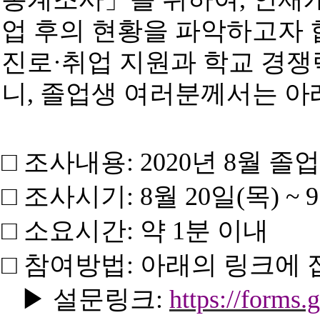
업 후의 현황을 파악하고자
진로·
취업 지원과 학교 경쟁
니
,
졸업생 여러분께서는 아
□
조사내용
: 2020
년 8월 졸
□
조사시기
: 8
월 20일(목) ~
□
소요시간
:
약 1분 이내
□
참여방법
:
아래의 링크에 
▶
설문링크
:
https://form