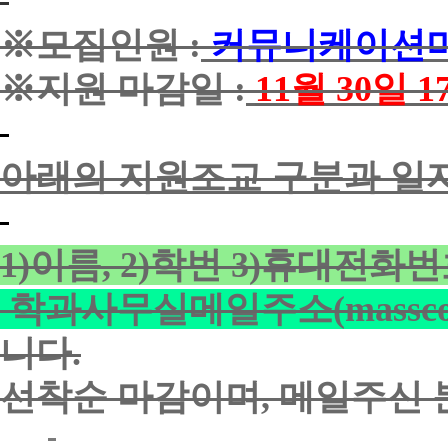
※모집인원
:
커뮤니케이션미
※지원 마감일
:
11
월 30일 
아래의
지원조교
구분과
일
1)
이름
, 2)
학번
3)
휴대전화번
학과사무실메일주소
(massc
니다
.
선착순 마감이며, 메일주신