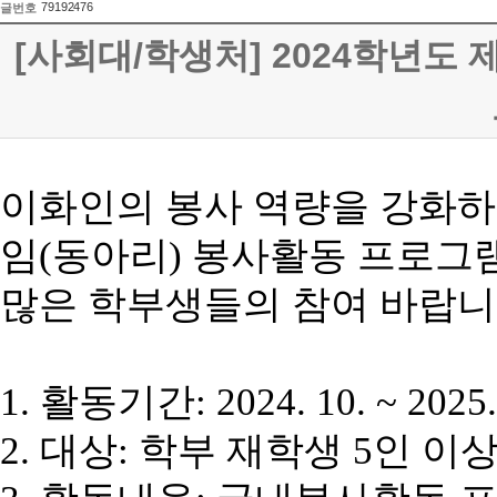
79192476
글번호
[사회대/학생처] 2024학년도
이화인의 봉사 역량을 강화
임
(
동아리
)
봉사활동 프로그램
많은 학부생들의 참여 바랍니
1.
활동기간
: 2024. 10. ~ 2025.
2.
대상
:
학부 재학생
5
인 이