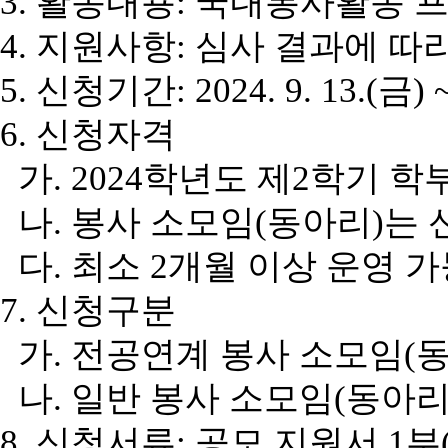
3.
활동내용
:
국내봉사활동 프
4.
지원사항
:
심사 결과에 따
5.
신청기간
: 2024. 9. 13.(
금
) 
6.
신청자격
가
. 2024
학년도 제
2
학기 학
나
.
봉사 소모임
(
동아리
)
는 
다
.
최소
2
개월 이상 운영 
7.
신청구분
가
.
전공연계 봉사 소모임
(
나
.
일반 봉사 소모임
(
동아
8.
신청서류
:
공모 지원서
1
부