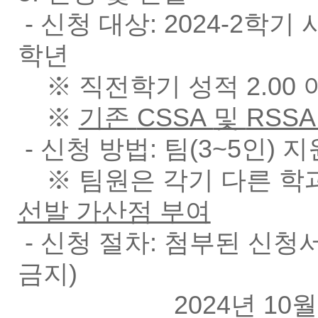
- 신청 대상:
2024-2학기
학년
※ 직전학기 성적 2.00 
※
기존
CSSA
및
RSS
- 신청 방법:
팀(3~5인) 
※ 팀원은 각기 다른 학
선발 가산점 부여
- 신청 절차: 첨부된
신청서
금지)
2024년 10