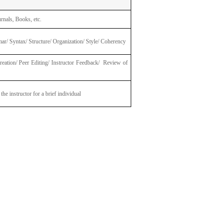
rnals, Books, etc.
r/ Syntax/ Structure/ Organization/ Style/ Coherency
reation/ Peer Editing/ Instructor Feedback/ Review of
 the instructor for a brief individual