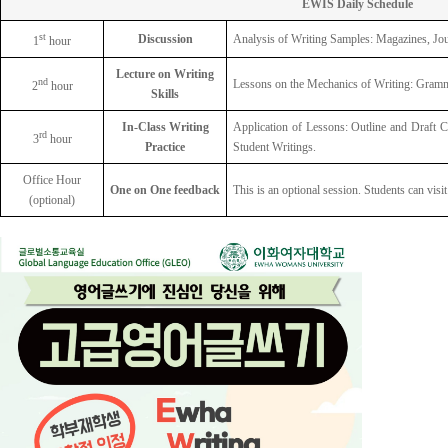
EWIS Daily Schedule
st
Discussion
Analysis of Writing Samples: Magazines, Jou
1
hour
Lecture on Writing
nd
Lessons on the Mechanics of Writing: Gramma
2
hour
Skills
In-Class Writing
Application of Lessons: Outline and Draft C
rd
3
hour
Practice
Student Writings.
Office Hour
One on One feedback
This is an optional session. Students can visit
(optional)