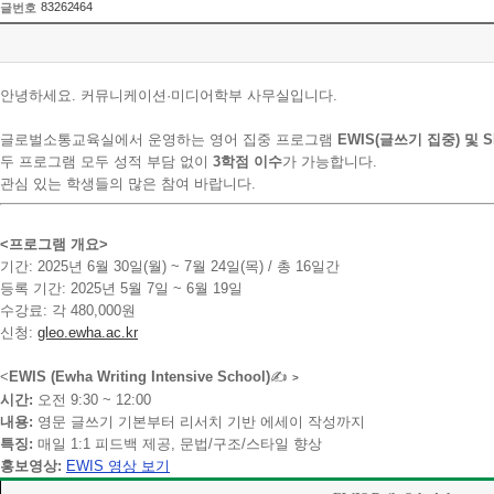
83262464
글번호
안녕하세요. 커뮤니케이션·미디어학부 사무실입니다.
글로벌소통교육실에서 운영하는 영어 집중 프로그램
EWIS(글쓰기 집중) 및 
두 프로그램 모두 성적 부담 없이
3학점 이수
가 가능합니다.
관심 있는 학생들의 많은 참여 바랍니다.
<프로그램 개요>
기간: 2025년 6월 30일(월) ~ 7월 24일(목) / 총 16일간
등록 기간: 2025년 5월 7일 ~ 6월 19일
수강료: 각 480,000원
신청:
gleo.ewha.ac.kr
<
EWIS (
Ewha
Writing
Intensive
School)
✍️
>
시간:
오전
9:
30 ~
12:
00
내용:
영문
글쓰기
기본부터
리서치
기반
에세이
작성까지
특징:
매일
1:
1
피드백
제공,
문법/
구조/
스타일
향상
홍보영상:
EWIS
영상
보기