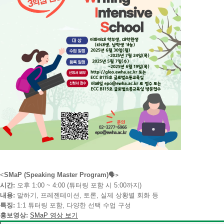
<
SMaP (
Speaking
Master
Program)
🗣️
>
시간:
오후
1:
00 ~
4:
00 (
튜터링
포함
시
5:
00
까지)
내용:
말하기,
프레젠테이션,
토론,
실제
상황별
회화
등
특징:
1:
1
튜터링
포함,
다양한
선택
수업
구성
홍보영상:
SMaP
영상 보기