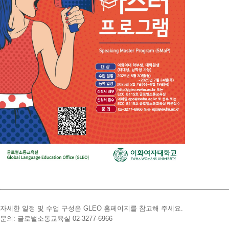
자세한
일정
및
수업
구성은
GLEO
홈페이지를
참고해
주세요.
문의:
글로벌소통교육실
02-
3277-
6966