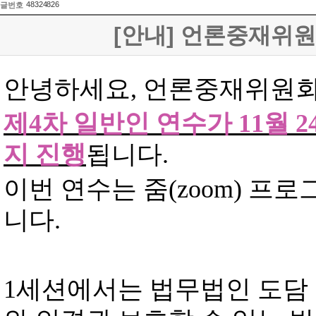
48324826
글번호
[안내] 언론중재위원
안녕하세요
,
언론중재위원회
제
4
차 일반인 연수가
11
월
2
지 진행
됩니다
.
이번 연수는 줌
(zoom)
프로그
니다
.
1
세션에서는 법무법인 도담 