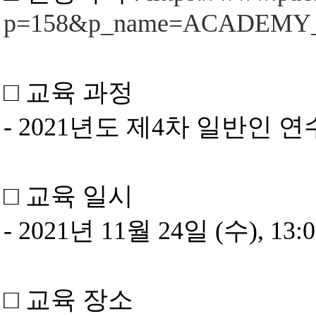
p=158&p_name=ACADEM
□
교육 과정
- 2021
년도 제
4
차 일반인 연
□
교육 일시
- 2021
년
11
월
24
일
(
수
), 13:
□
교육 장소