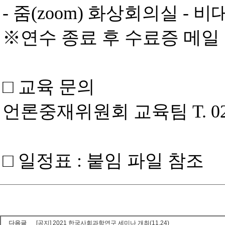
-
줌
(zoom)
화상회의실
-
비대
※
연수 종료 후 수료증 메일
□
교육 문의
언론중재위원회 교육팀
T. 0
□
일정표
:
붙임 파일 참조
다음글
[공지] 2021 한국사회과학연구 세미나 개최(11.24)