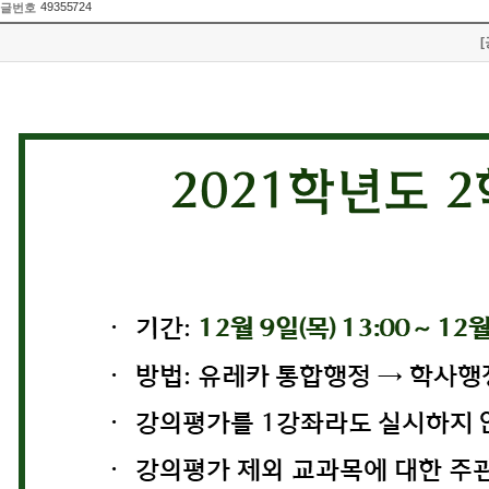
49355724
글번호
[