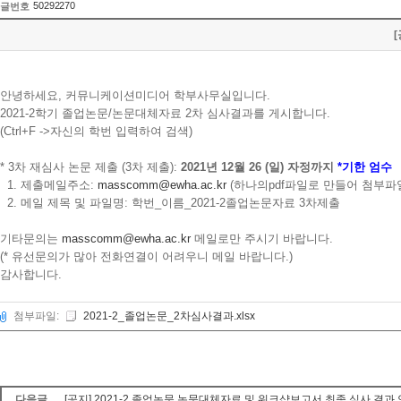
50292270
글번호
안녕하세요, 커뮤니케이션미디어 학부사무실입니다.
2021-2학기 졸업논문/논문대체자료 2차 심사결과를 게시합니다.
(Ctrl+F ->자신의 학번 입력하여 검색)
* 3차 재심사 논문 제출 (3차 제출):
2021년 12월 26 (일) 자정까지
*기한 엄수
1. 제출메일주소:
masscomm@ewha.ac.kr
(하나의pdf파일로 만들어 첨부파
2. 메일 제목 및 파일명: 학번_이름_2021-2졸업논문자료 3차제출
기타문의는
masscomm@ewha.ac.kr
메일로만 주시기 바랍니다.
(* 유선문의가 많아 전화연결이 어려우니 메일 바랍니다.)
감사합니다.
첨부파일:
2021-2_졸업논문_2차심사결과.xlsx
다음글
[공지] 2021-2 졸업논문,논문대체자료 및 워크샵보고서 최종 심사 결과