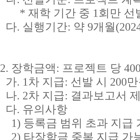
*
재학 기간 중
1
회만 선
다
.
실행기간
:
약
9
개월
(202
2.
장학금액
:
프로젝트 당
40
가
. 1
차 지급
:
선발 시
200
만
나
. 2
차 지급
:
결과보고서 제
다
.
유의사항
1)
등록금 범위 초과 지급
2)
타장학금 중복 지급 가