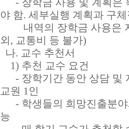
-
장학금 사용 및 계획은
야 함
.
세부실행 계획과 구체
내역의 장학금 사용은 지양
외, 교통비 등 불가)
나
.
교수 추천서
1)
추천 교수 요건
-
장학기간 동안 상담 및
교원
1
인
-
학생들의 희망진출분야와
능