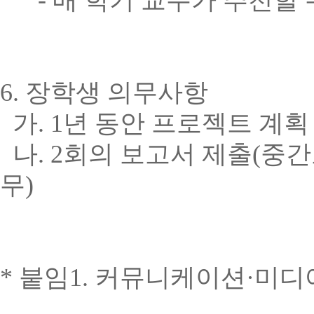
-
매 학기 교수가 추천할
6.
장학생 의무사항
가
. 1
년 동안 프로젝트 계획
나
. 2
회의 보고서 제출
(
중간
무
)
* 붙임
1.
커뮤니케이션
·
미디