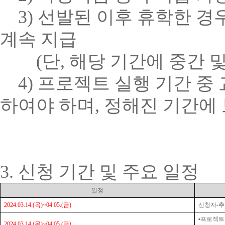
3)
선발된 이후 휴학한 경
계속 지급
(
단
,
해당 기간에 중간 
4)
프로젝트 실행 기간 중
하여야 하며
, 정해진 기간에
3.
신청 기간 및 주요 일정
일정
2024.03.14.(
목
)~04.05.(
금
)
신청자
-
추
▪
프로젝트
2024.03.14.(
목
)~04.05.(
금
)