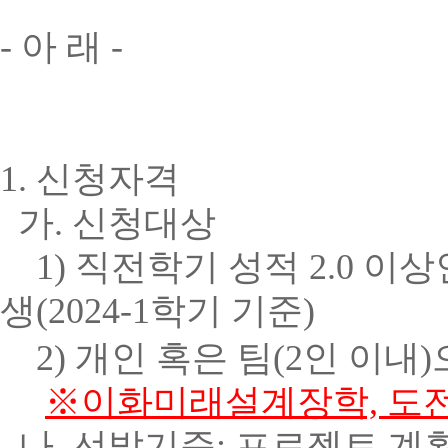
- 아 래
-
1. 신청자격
가
.
신청대상
1)
직전학기 성적
2.0
이상
생(2024-1학기 기준)
2)
개인 혹은 팀
(2
인 이내
)
※이화미래설계장학, 도
나
.
선발기준
:
프로젝트 계