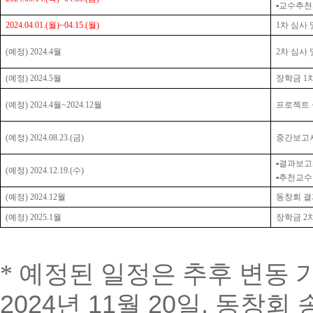
▪
교수추천
2024.04.01.(
월
)~04.15.(
월
)
1
차 심사 
(
예정
) 2024.4
월
2
차 심사 
(
예정
) 2024.5
월
장학금
1
(
예정
) 2024.4
월
~2024.12
월
프로젝트
(
예정
) 2024.08.23.(
금
)
중간보고
▪
결과보고
(
예정
) 2024.12.19.(
수
)
▪
추천교수
(
예정
) 2024.12
월
동창회 결
(
예정
) 2025.1
월
장학금
2
*
예정된 일정은 추후 변동 
2024년 11월 20일, 동창