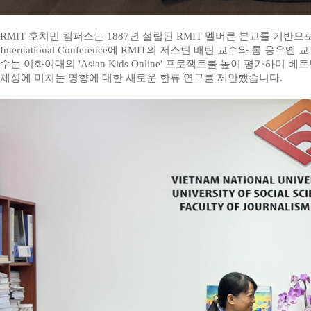
RMIT
호치민 캠퍼스는
1887
년 설립된
RMIT
멜버른 본교를 기반으로
International Conference
에
RMIT
의 저스틴 배틴 교수와 롱 응우옌 
수는 이화여대의
'Asian Kids Online'
프로젝트를 높이 평가하며 베트
체성에 미치는 영향에 대한 새로운 한류 연구를 제안했습니다.