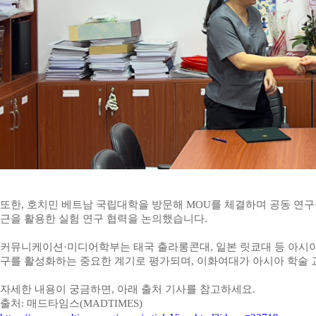
또한
,
호치민 베트남 국립대학을 방문해
MOU
를 체결하며 공동 연
근을 활용한 실험 연구 협력을 논의했습니다
.
커뮤니케이션
·
미디어학부는 태국 출라롱콘대
,
일본 릿쿄대 등 아시
구를 활성화하는 중요한 계기로 평가되며
,
이화여대가 아시아 학술 
자세한 내용이 궁금하면
,
아래 출처 기사를 참고하세요
.
출처
:
매드타임스
(MADTIMES)