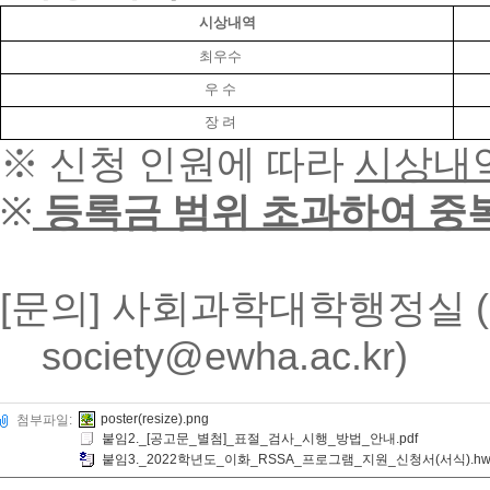
시상내역
최우수
우 수
장 려
※
신청 인원에 따라
시상내역
※
등록금 범위 초과하여 중
[
문의
]
사회과학대학행정실
(
society@ewha.ac.kr)
poster(resize).png
첨부파일:
붙임2._[공고문_별첨]_표절_검사_시행_방법_안내.pdf
붙임3._2022학년도_이화_RSSA_프로그램_지원_신청서(서식).hw