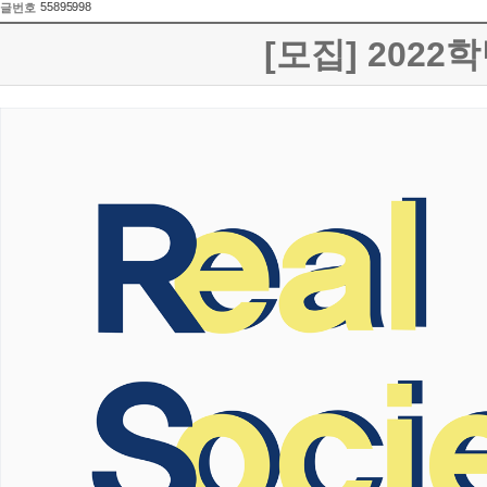
55895998
글번호
[모집] 202