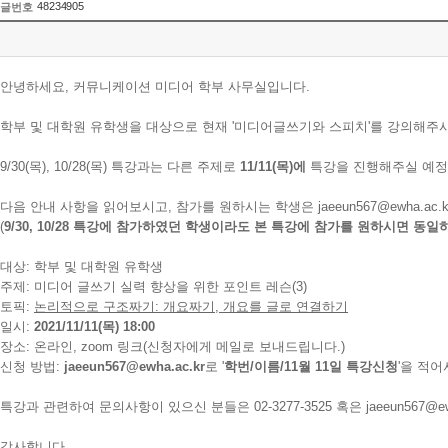
48234905
글번호
안녕하세요, 커뮤니케이션 미디어 학부 사무실입니다.
학부 및 대학원 유학생을 대상으로 현재 '미디어글쓰기와 스피치'를 강의해주
9/30(목), 10/28(목) 특강과는 다른 주제로
11/11(목)에
특강을 진행해주실 예정
다음 안내 사항을 읽어보시고, 참가를 원하시는 학생은 jaeeun567@ewha.ac.
(
9/30, 10/28 특강에 참가하였던 학생이라도 본 특강에 참가를 원하시면 동
대상: 학부 및 대학원 유학생
주제: 미디어 글쓰기 실력 향상을 위한 포인트 레슨(3)
토픽:
논리적으로 구조짜기: 개요짜기, 개요를 글로 연결하기
일시:
2021/11/11(목) 18:00
장소: 온라인, zoom 링크(신청자에게 메일로 보내드립니다.)
신청 방법:
jaeeun567@ewha.ac.kr
로 '
학번/이름/11월 11일 특강신청
'을 적어
특강과 관련하여 문의사항이 있으신 분들은 02-3277-3525 혹은 jaeeun567@e
감사합니다.