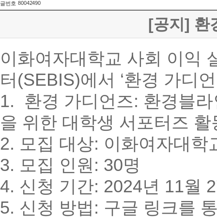
80042490
글번호
[공지] 
이화여자대학교 사회 이익 
터(SEBIS)에서 ‘환경 가
1. 환경 가디언즈
:
환경블라인
을 위한 대학생 서포터즈 활
2. 모집 대상
:
이화여자대학
3. 모집 인원
: 30
명
4. 신청 기간
: 2024
년
11
월
2
5. 신청 방법
:
구글 링크를 