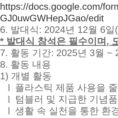
https://docs.google.com
GJ0uwGWHepJGao/edit
6. 발대식
: 2024
년
12
월
6
일
(
* 발대식 참석은 필수이며
,
7. 활동 기간
: 2025
년
3
월
~ 
8. 활동 내용
1) 개별 활동
l
플라스틱 제품 사용을 줄
l
텀블러 및 지급한 기념품
l
생활 속 실천을 통한 환