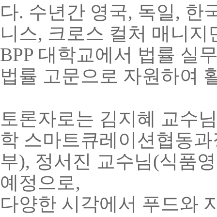
다
.
수년간 영국
,
독일
,
한국
니스
,
크로스 컬처 매니지
BPP
대학교에서 법률 실무
법률 고문으로 자원하여 
토론자로는 김지혜 교수
학 스마트큐레이션협동과
부
),
정서진 교수님
(
식품영
예정으로
,
다양한 시각에서 푸드와 