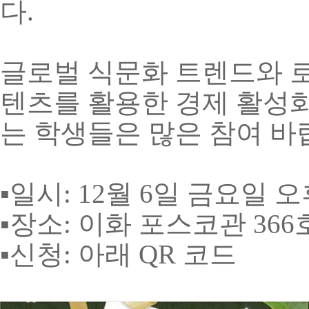
다
.
글로벌 식문화 트렌드와 
텐츠를 활용한 경제 활성화
는 학생들은 많은 참여 
▪
일시
: 12
월
6
일 금요일 
▪
장소
:
이화 포스코관
366
▪
신청
: 아래 QR
코드