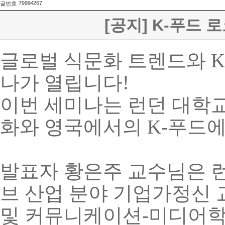
79994267
글번호
[공지] K-푸드
글로벌 식문화 트렌드와
K
나가 열립니다
!
이번 세미나는 런던 대학
화와 영국에서의
K-
푸드에
발표자 황은주 교수님은 
브 산업 분야 기업가정신 
및 커뮤니케이션
-
미디어학