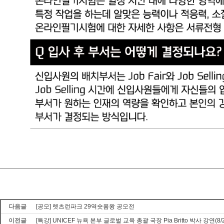
다음글
[공모] 렛츠런파크 29역숏폼왕 공모전
이전글
[특강] UNICEF 뉴욕 본부 글로벌 교육 총괄 국장 Pia Britto 박사 강연(8/2