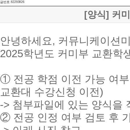
82293826
글번호
[양식] 커
안녕하세요, 커뮤니케이션미
2025학년도 커미부 교환학
① 전공 학점 이전 가능 여부
교환대 수강신청 이전)
-> 첨부파일에 있는 양식을
② 전공 인정 여부 검토 후 