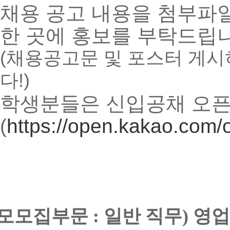
채용 공고 내용을 첨부파일
한 곳에 홍보를 부탁드립니
(채용공고문 및 포스터 게
다!)
학생분들은 신입공채 오
(
https://open.kakao.com
모
모집부문 : 일반 직무)
영업