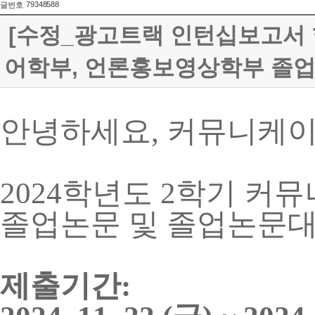
79348588
글번호
[수정_광고트랙 인턴십보고서 형
어학부, 언론홍보영상학부 졸업논문
안녕하세요, 커뮤니케
2024학년도 2학기 
졸업논문 및 졸업논문대
제출기간: