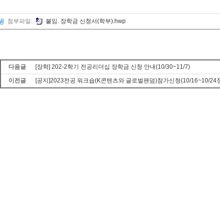
첨부파일:
붙임. 장학금 신청서(학부).hwp
다음글
[장학] 202-2학기 전공리더십 장학금 신청 안내(10/30~11/7)
이전글
[공지]2023전공 워크숍(K콘텐츠와 글로벌팬덤)참가신청(10/16~10/24