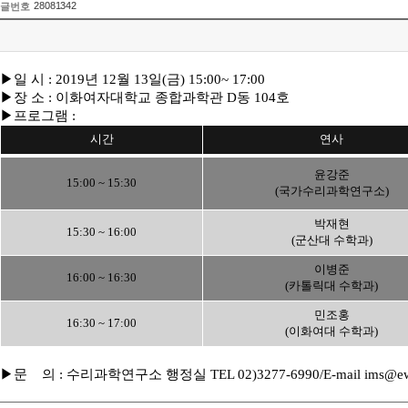
28081342
글번호
▶
일 시
: 2019
년
12
월
13
일
(
금
) 15:00~ 17:00
▶
장 소
:
이화여자대학교 종합과학관
D
동
104
호
▶
프로그램
:
시간
연사
윤강준
15:00 ~ 15:30
(
국가수리과학연구소
)
박재현
15:30 ~ 16:00
(
군산대 수학과
)
이병준
16:00 ~ 16:30
(
카톨릭대 수학과
)
민조홍
16:30 ~ 17:00
(
이화여대 수학과
)
▶
문
의
:
수리과학연구소 행정실
TEL 02)3277-6990/E-mail ims@ew