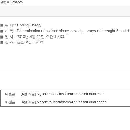
2305626
글번호
▣ 분 야 : Coding Theory
▣ 제 목 : Determination of optimal binary covering arrays of strenght 3 and d
▣ 일 시 : 2013년 4월 11일 오전 10:30
▣ 장 소 : 종과 A동 326호
다음글
[4월19일] Algorithm for classification of self-dual codes
이전글
[4월10일] Algorithm for classification of self-dual codes