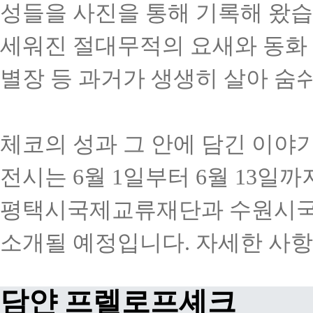
성들을
사진을
통해
기록해
왔습
세워진
절대무적의
요새와
동화
별장
등
과거가
생생히
살아
숨
체코의
성과
그
안에
담긴
이야
전시는
6
월
1
일부터
6
월
13
일까
평택시국제교류재단과
수원시
소개될
예정입니다
.
자세한
사항
담얀
프렐로프셰크