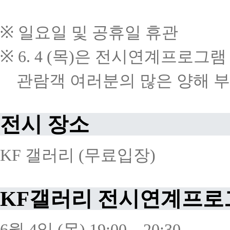
※
일요일
및
공휴일
휴관
※
6. 4 (
목
)
은
전시연계프로그램
관람객
여러분의
많은
양해
부
전시
장소
KF
갤러리
(
무료입장
)
KF
갤러리
전시연계프로
6
월
4
일
(
목
) 19:00 – 20:30