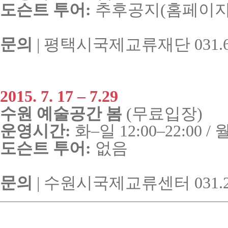
도슨트
투어
:
추후공지
(
홈페이
문의
|
평택시국제교류재단
031.6
2015. 7. 17 – 7.29
수원
예술공간
봄
(
무료입장
)
운영시간
:
화
–
일
12:00–22:00 /
도슨트
투어
:
없음
문의
|
수원시국제교류센터
031.