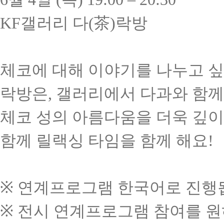
KF
갤러리
다
(
茶
)
락방
체코에
대해
이야기를
나누고
싶
락방은
,
갤러리에서
다과와
함께
체코
성의
아름다움을
더욱
깊이
함께
릴랙싱
타임을
함께
해요
!
※
연계프로그램
한국어로
진행
※
전시
연계프로그램
참여를
원