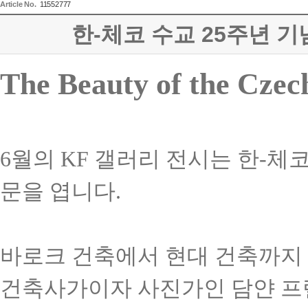
Article No.
11552777
한-체코 수교 25주년 기념 사진
The Beauty of the Czec
6
월의
KF
갤러리
전시는
한
-
체
문을
엽니다
.
바로크
건축에서
현대
건축까지
건축사가이자
사진가인
담얀
프