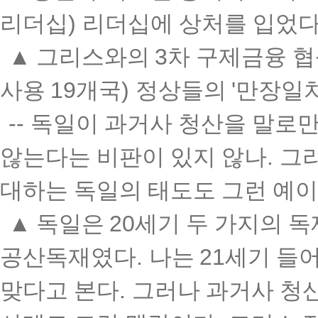
리더십
)
리더십에 상처를 입었다
▲
그리스와의
3
차 구제금융 협
사용
19
개국
)
정상들의
'
만장일
--
독일이 과거사 청산을 말로만
않는다는 비판이 있지 않나
.
그리
대하는 독일의 태도도 그런 예
▲
독일은
20
세기 두 가지의 
공산독재였다
.
나는
21
세기 들
맞다고 본다
.
그러나 과거사 청