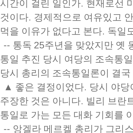
시간이 걸린 일인가
.
현재로선 미
것이다
.
경제적으로 여유있고 안
먹을 이유가 없다고 본다
.
독일도
--
통독
25
주년을 맞았지만 옛 
통일 추진 당시 여당의 조속통
당시 총리의 조속통일론이 결국
▲
좋은 결정이었다
.
당시 야당
주장한 것은 아니다
.
빌리 브란트
통일로 가는 모든 대화 기회를
--
앙겔라 메르켈 총리가 그리스