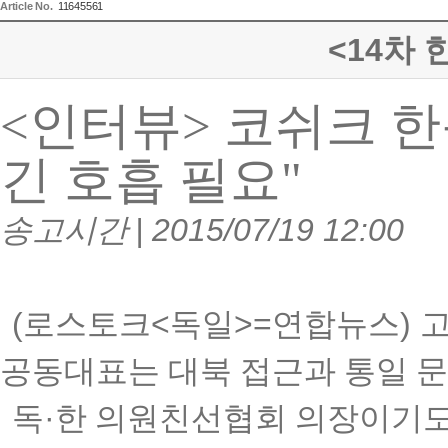
Article No.
11645561
<14차
<
인터뷰
>
코쉬크 한
긴 호흡 필요
"
송고시간
| 2015/07/19 12:00
(
로스토크
<
독일
>=
연합뉴스
)
공동대표는 대북 접근과 통일 
독
·
한 의원친선협회 의장이기도 