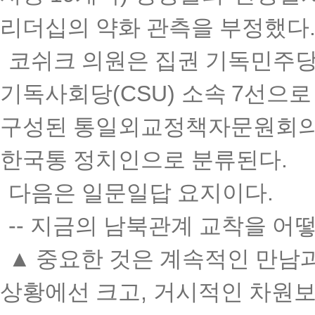
리더십의 약화 관측을 부정했다
코쉬크 의원은 집권 기독민주
기독사회당
(CSU)
소속
7
선으로
구성된 통일외교정책자문원회의 
한국통 정치인으로 분류된다
.
다음은 일문일답 요지이다
.
--
지금의 남북관계 교착을 어떻
▲
중요한 것은 계속적인 만남과
상황에선 크고
,
거시적인 차원보