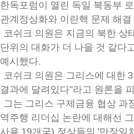
한독포럼이 열린 독일 북동부 
관계정상화와 이란핵 문제 해결
코쉬크 의원은 지금의 북한 상
단위의 대화가 더 나을 것 같다
예시했다
.
코쉬크 의원은 그리스에 대한
3
결과에 달려있다
"
라고 원론을 
그는 그리스 구제금융 협상 과
역주행 리더십 논란에 대해선 
사용
19
개국
)
정상들의
'
만장일