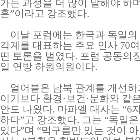
가는 과정을 더 많이 말해야 하며
훈”이라고 강조했다
.
이날 포럼에는 한국과 독일의 
각계를 대표하는 주요 인사
70
여
띤 토론을 벌였다
.
포럼 공동의장
일 연방 하원의원이다
.
얼어붙은 남북 관계를 개선하
이기보다 환경·보건·문화와 같은
안도 나왔다
.
마파엘 대사는
“
6
하다”고 강조했다
.
그는
“독일은
있다”며
“먹구름만 있는 것이 