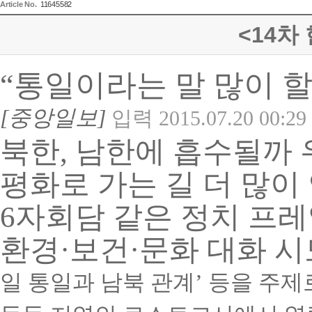
Article No.
11645582
<14차
“통일이라는 말 많이 
[
중앙일보
]
입력
2015.07.20 00:29
북한
,
남한에 흡수될까 
평화로 가는 길 더 많이
6
자회담 같은 정치 프레
환경·보건·문화 대화 
일 통일과 남북 관계’
등을 주제로