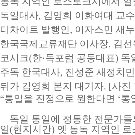
동독 지역인 로스토크시에서 열
독일대사
,
김영희 이화여대 교수
디차이트 발행인
,
이자스민 새누
한국국제교류재단 이사장
,
김선
코시크
(
한·독포럼 공동대표
)
독
주독 한국대사
,
진성준 새정치민
뒤가 김영희 본지 대기자
. [
사진
“통일을 진정으로 원한다면
‘통
독일 통일에 정통한 전문가들
일
(
현지시간
)
옛 동독 지역인 