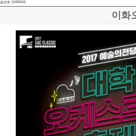
12459416
글번호
이화