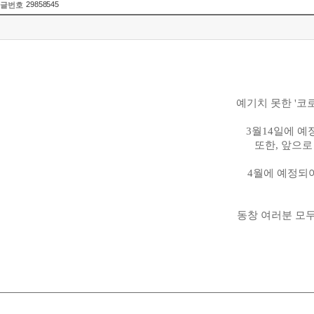
29858545
글번호
예기치 못한
'
코
3
월
14
일에 예
또한
,
앞으로
4월에 예정
동창 여러분 모