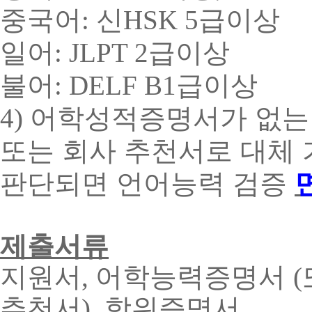
중국어
신
급이상
:
HSK 5
일어
급이상
: JLPT 2
불어
급이상
: DELF B1
어학성적증명서가 없는
4)
또는 회사 추천서로 대체 
판단되면 언어능력 검증
제출서류
지원서
어학능력증명서
,
(
추천서
학위증명서
),