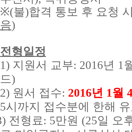
※
불
합격 통보 후 요청 
(
)
음
)
전형일정
지원서 교부
년
1)
: 2016
1
드
)
원서 접수
년
월
2)
:
2016
1
시까지 접수분에 한해 
5
전형료
만원
일 오
3)
: 5
(25