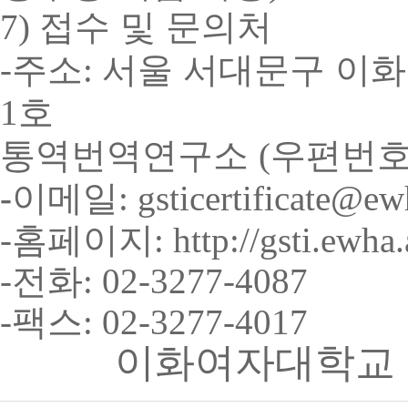
접수 및 문의처
7)
주소
서울 서대문구 이
-
:
호
1
통역번역연구소
우편번
(
이메일
-
: gsticertificate@ew
홈페이지
-
: http://gsti.ewha
전화
-
: 02-3277-4087
팩스
-
:
02-3277-4017
이화여자대학교