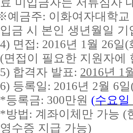
료 미입금자는 서류심사 
※
예금주
이화여자대학교
:
입금 시 본인 생년월일 기
면접
년
월
일
4)
: 2016
1
26
(
면접이 필요한 지원자에 
(
합격자 발표
년
5)
:
2016
1
등록일
년
월
일
6)
: 2016
2
6
등록금
수요일
*
: 300만원
(
방법
계좌이체만 가능
*
:
(
영수증 지급 가능
)