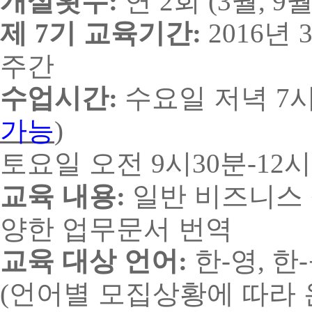
개설횟수
연
회
월
월
:
2
(3
, 9
제
기 교육기간
년
7
:
2016
주간
수업시간
수요일 저녁
:
7
가능
)
토요일 오전
시
분
시
9
30
-12
교육 내용
일반 비즈니스
:
양한 업무문서 번역
교육 대상 언어
한
영
한
:
-
,
-
언어별 모집상황에 따라 
(