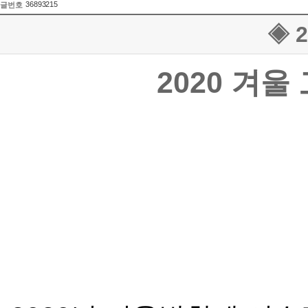
36893215
글번호
◈ 
2020
겨울