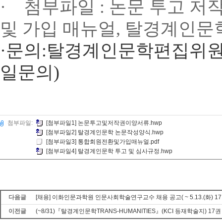
·
첨부파일
:
논문 투고 저
및 가입 매뉴얼
,
탈경계인문학
·
문의
:
탈경계인문학편집위
일문의
)
첨부파일:
[첨부파일1] 논문투고및저작권이양서류.hwp
[첨부파일2] 탈경계인문학 논문작성양식.hwp
[첨부파일3] 통합회원전환및가입매뉴얼.pdf
[첨부파일4] 탈경계인문학 투고 및 심사규정.hwp
다음글
[채용] 이화인문과학원 인문사회학술연구교수 채용 공고( ~ 5.13.(화) 17:
이전글
(~8/31)『탈경계인문학TRANS-HUMANITIES』(KCI 등재학술지) 17