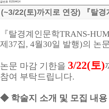
81554414
글번호
(~3/22(토)까지로 연장) 『탈
『
탈경계인문학
TRANS-HUM
제
37
집
, 4
월
30
일 발행
)
의 논
3/22(
토
)
논문 마감 기한을
참여 부탁드립니다
.
◆
학술지
소개
및
모집
내용