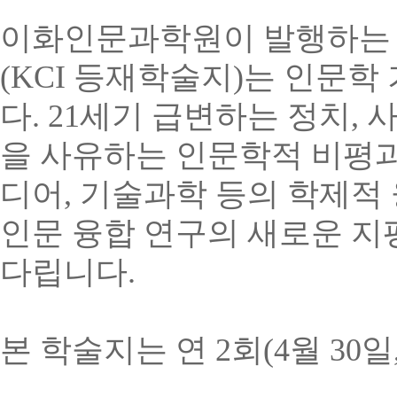
이화인문과학원이
발행하는
(KCI
등재학술지
)
는
인문학
다
. 21
세기
급변하는
정치
,
을
사유하는
인문학적
비평
디어
,
기술과학
등의
학제적
인문
융합
연구의
새로운
지
다립니다
.
본
학술지는
연
2
회
(4
월
30
일