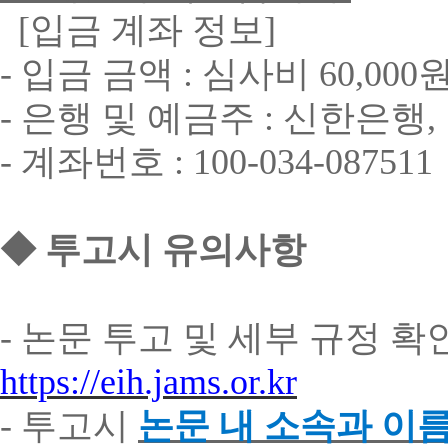
[
입금
계좌
정보
]
-
입금
금액
:
심사비
60,000
-
은행
및
예금주
:
신한은행
,
-
계좌번호
: 100-034-087511
◆
투고시
유의사항
-
논문
투고
및
세부
규정
확
https://eih.jams.or.kr
-
투고시
논문
내
소속과
이