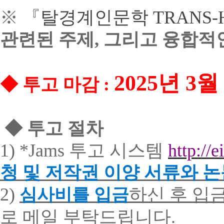
※ 『
탈경계인문학
TRANS-
관련된 주제
,
그리고 융합적
2025
년
3
월
◆
투고
마감
:
◆
투고
절차
1) *Jams
투고
시스템
http://e
청
및
저작권
이양
서류와
논
2)
하신 후 입
심사비를 입금
로 메일 부탁드립니다
.