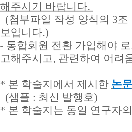
해주시기
바랍니다
.
(
첨부파일
작성 양식의
3
조
보입니다
.)
-
통합회원
전환
가입해야
로
고해주시고
,
관련하여
어려
*
본
학술지에서
제시한
논
(
샘플
:
최신
발행호
)
*
본
학술지는
동일
연구자