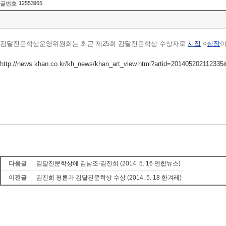
12553965
글번호
김달진문학상운영위원회는 최근 제25회 김달진문학상 수상자로
시집
<
심장
이
http://news.khan.co.kr/kh_news/khan_art_view.html?artid=20140520211233
다음글
김달진문학상에 김남조·김진희 (2014. 5. 16 연합뉴스)
이전글
김진희 평론가 김달진문학상 수상 (2014. 5. 18 한겨레)