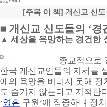
12553917
글번호
[주목 이 책] 개신교 신도들
■ 개신교 신도들의 ‘경건
▲ 세상을 욕망하는 경건한 신자
종교적으로 
한국 개신교인들의 자세를 
에의 욕망을 버리지 못해 정
도 숨기지 않는다고 지적한다
‘
영혼
구원’에 집중하며 정치