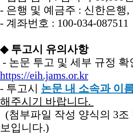
-
은행
및
예금주
:
신한은행
,
-
계좌번호
: 100-034-087511
◆
투고시
유의사항
-
논문
투고
및
세부
규정
확
https://eih.jams.or.kr
-
투고시
논문
내
소속과
이
해주시기
바랍니다
.
(
첨부파일
작성 양식의
3
조
보입니다
.)