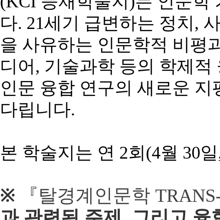
(KCI
등재학술지
)
는
인문학
다
. 21
세기
급변하는
정치
,
을
사유하는
인문학적
비평
디어
,
기술과학
등의
학제적
인문
융합
연구의
새로운
지
다립니다
.
본
학술지는
연
2
회
(4
월
30
일
『
탈경계인문학
TRANS
※
과 관련된 주제
, 그리고
융