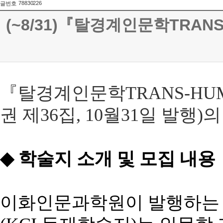
78830226
글번호
(~8/31)『탈경계인문학TRANS-
『
탈경계인문학
TRANS-HU
권 제
36
집
, 10
월
31
일 발행
)
의
◆
학술지
소개
및
모집
내용
이화인문과학원이
발행하는