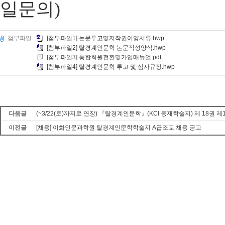
일문의
)
첨부파일:
[첨부파일1] 논문투고및저작권이양서류.hwp
[첨부파일2] 탈경계인문학 논문작성양식.hwp
[첨부파일3] 통합회원전환및가입매뉴얼.pdf
[첨부파일4] 탈경계인문학 투고 및 심사규정.hwp
다음글
(~3/22(토)까지로 연장) 『탈경계인문학』(KCI 등재학술지) 제 18권 제
이전글
[채용] 이화인문과학원 탈경계인문학학술지 A급조교 채용 공고