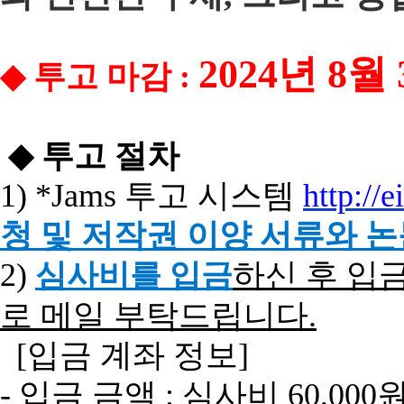
2024
년 8
월 
◆
투고
마감
:
◆
투고
절차
1) *Jams
투고
시스템
http://e
청
및
저작권
이양
서류와
논
2)
하신 후 입
심사비를 입금
로 메일 부탁드립니다
.
[
입금
계좌
정보
]
-
입금
금액
:
심사비
60,000