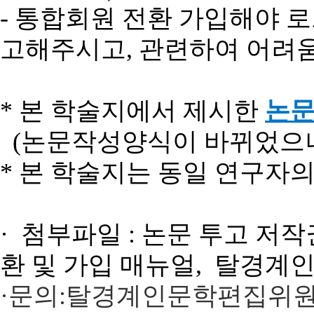
-
통합회원
전환
가입해야
로
고해주시고
,
관련하여
어려
*
본
학술지에서
제시한
논
(논문작성양식이 바뀌었으니
*
본
학술지는
동일
연구자
·
첨부파일
: 논문 투고
저작
환
및
가입
매뉴얼,
탈경계인
·
문의
:
탈경계인문학편집위