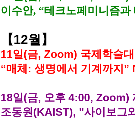
이수안
, “
테크노페미니즘과 
12
【
월
】
11
일
(
금
, Zoom)
국제학술대
“
매체
:
생명에서 기계까지
” 
18
일
(
금
,
오후
4:00, Zoom)
조동원
(KAIST), "
사이보그와