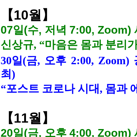
10
【
월
】
07
일
(
수
,
저녁
7:00, Zoom)
신상규
, “
마음은 몸과 분리
30
일
(
금
,
오후
2:00, Zoom)
최
)
“
포스트 코로나 시대
,
몸과 
11
【
월
】
20
일
(
금
,
오후
4:00, Zoom)