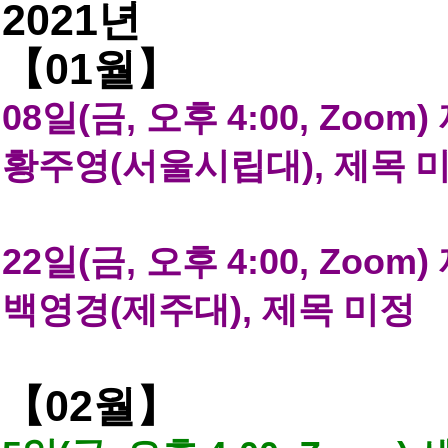
2021
년
01
【
월
】
08
일
(
금
,
오후
4:00, Zoom)
황주영
(
서울시립대
),
제목 
22
일
(
금
,
오후
4:00, Zoom)
백영경
(
제주대
),
제목 미정
02
【
월
】