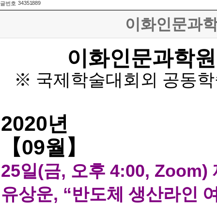
34351889
글번호
이화인문과학원
이화인문과학원
※
국제학술대회외 공동학
2020
년
09
【
월
】
25
일
(
금
,
오후
4:00, Zoom)
유상운
, “
반도체 생산라인 