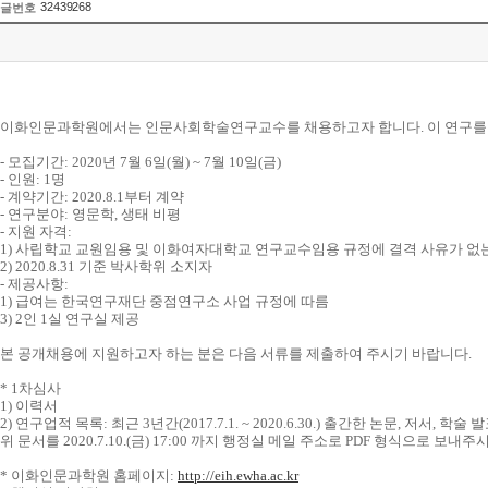
32439268
글번호
이화인문과학원에서는 인문사회학술연구교수를 채용하고자 합니다
.
이
연구를
-
모집기간
: 2020
년
7
월
6
일
(
월
) ~ 7
월
10
일
(
금
)
-
인원
: 1
명
-
계약기간
: 2020.8.1
부터
계약
-
연구분야
:
영문학
,
생태 비평
-
지원
자격
:
1)
사립학교
교원임용
및
이화여자대학교
연구교수임용
규정에
결격 사유가
없
2) 2020.8.31
기준
박사학위
소지자
-
제공사항
:
1)
급여는 한국연구재단 중점연구소 사업 규정에 따름
3) 2
인
1
실
연구실
제공
본
공개채용에
지원하고자
하는
분은
다음
서류를
제출하여
주시기
바랍니다
.
* 1
차심사
1)
이력서
2)
연구업적
목록
:
최근
3
년간
(2017.7.1. ~ 2020.6.30.)
출간한
논문
,
저서
,
학술 발
위
문서를
2020.7.10.(
금
) 17:00
까지
행정실
메일
주소로
PDF
형식으로
보내주
*
이화인문과학원
홈페이지
:
http://eih.ewha.ac.kr