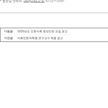
*
행정실
연락처
:
eih@ewha.ac.kr
, 02-3277-6597
다음글
2020년도 인문사회 청년인턴 모집 공고
이전글
이화인문과학원 연구교수 채용 공고