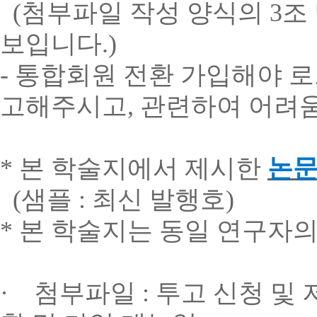
(
첨부파일
작성 양식의
3
조
보입니다
.)
-
통합회원
전환
가입해야
로
고해주시고
,
관련하여
어려
*
본
학술지에서
제시한
논
(
샘플
:
최신
발행호
)
*
본
학술지는
동일
연구자
·
첨부파일
:
투고
신청
및