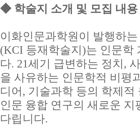
◆
학술지
소개
및
모집
내용
이화인문과학원이
발행하는
(KCI
등재학술지
)
는
인문학
다
. 21
세기
급변하는
정치
,
을
사유하는
인문학적
비평
디어
,
기술과학
등의
학제적
인문
융합
연구의
새로운
지
다립니다
.