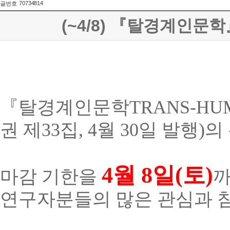
70734814
글번호
(~4/8) 『탈경계인문학
『
탈경계인문학
TRANS-HU
권 제
33
집
, 4
월
30
일
발행
)
의
4
월
8
일
(
토
)
마감 기한을
까
연구자분들의 많은 관심과 