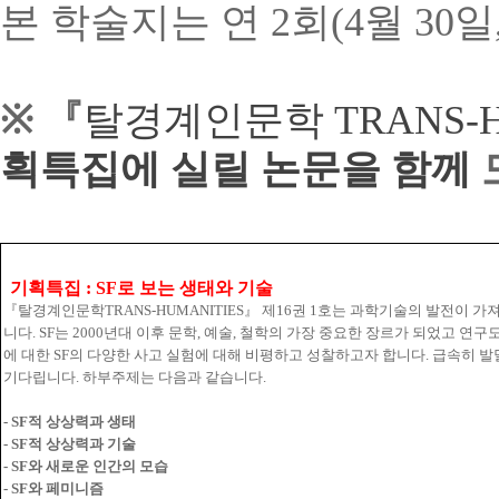
본
학술지는
연
2
회
(4
월
30
일
※ 『
탈경계인문학
TRANS-
획특집에 실릴 논문을 함께
기획특집
: SF
로 보는 생태와 기술
『
탈경계인문학
TRANS-HUMANITIES
』
제
16
권
1
호는 과학기술의 발전이 가져
니다
. SF
는
2000
년대 이후 문학
,
예술
,
철학의 가장 중요한 장르가 되었고 연구
에 대한
SF
의 다양한 사고 실험에 대해 비평하고 성찰하고자 합니다
.
급속히 
기다립니다
.
하부주제는 다음과 같습니다
.
- SF
적 상상력과 생태
- SF
적 상상력과 기술
- SF
와 새로운 인간의 모습
- SF
와 페미니즘