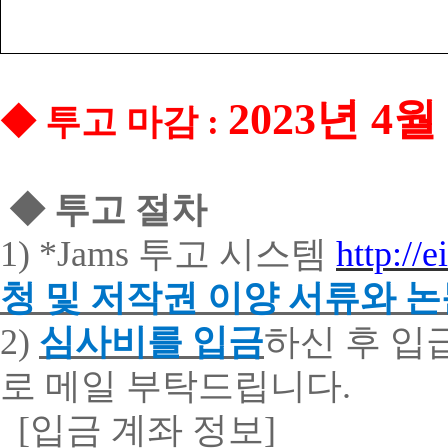
2023
년
4
월
◆
투고
마감
:
◆
투고
절차
1) *Jams
투고
시스템
http://e
청
및
저작권
이양
서류와
논
2)
심사비를 입금
하신 후 
로 메일 부탁드립니다
.
[
입금
계좌
정보
]