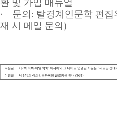
환
및
가입
매뉴얼
·
문의
:
탈경계인문학
편집
재
시
메일
문의
)
다음글
제7회 이화-예일 학회: 아시아와 그 너머로 연결된 사물들 : 새로운 생
이전글
제 145회 이화인문과학원 콜로키움 안내 (3/31)