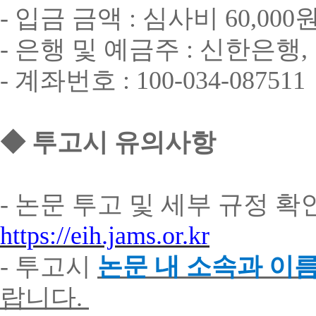
-
입금
금액
:
심사비
60,000
-
은행
및
예금주
:
신한은행
,
-
계좌번호
: 100-034-087511
◆
투고시
유의사항
-
논문
투고
및
세부
규정
확
https://eih.jams.or.kr
-
투고시
논문
내
소속과
이
랍니다
.