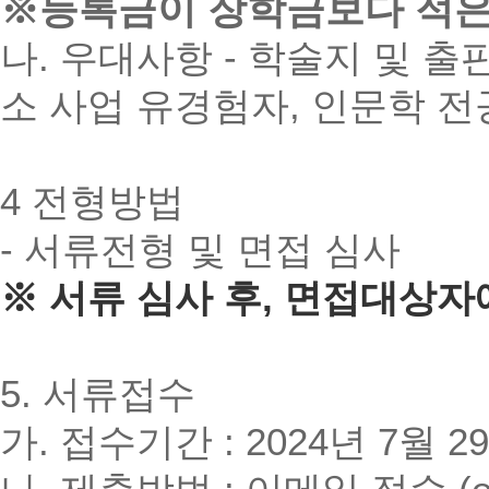
※등록금이 장학금보다 적은
나
.
우대사항
-
학술지 및 출
소 사업 유경험자
,
인문학 전
4
전형방법
-
서류전형 및 면접 심사
※ 서류 심사 후, 면접대상자
5.
서류접수
가
.
접수기간
: 2024
년
7
월
29