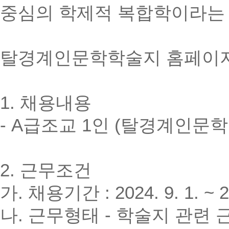
중심의 학제적 복합학이라는
탈경계인문학학술지 홈페이
1.
채용내용
-
A
급
조교
1
인
(
탈경계인문학
2.
근무조건
가
.
채용기간
: 2024. 9. 1. ~ 
나
.
근무형태
-
학술지 관련 