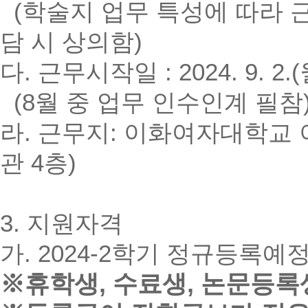
(
학술지 업무 특성에 따라 
담 시 상의함
)
다
.
근무시작일
: 2024. 9. 2.(
(8
월 중 업무 인수인계 필참
라.
근무지
:
이화여자대학교 
관
4
층
)
3.
지원자격
가
. 2024-2학기 정규등록예
※휴학생, 수료생, 논문등록