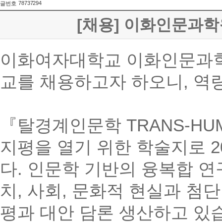
78737294
글번호
[채용] 이화인문과
이화여자대학교 이화인문과학
교를
채용하고자 하오니
,
역량
『
탈경계인문학
TRANS-HUM
지평을 열기 위한 학술지로
2
다
.
인문학 기반의 융복합 연
치
,
사회
,
문화적 현실과 첨단
평과 대안 담론 생산하고 있