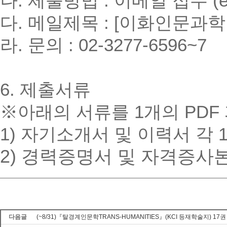
나
.
제출방법
:
이메일 접수
(
다
.
메일제목
: [
이화인문과학
라
.
문의
: 02-3277-6596~7
6.
제출서류
※
아래의 서류를
1
개의
PDF
1)
자기소개서 및 이력서 각
2)
경력증명서 및 자격증사
다음글
(~8/31)『탈경계인문학TRANS-HUMANITIES』(KCI 등재학술지) 17