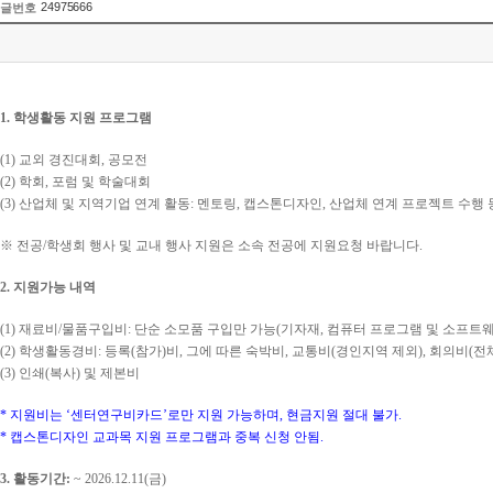
24975666
글번호
1.
학생활동 지원 프로그램
(1)
교외 경진대회
,
공모전
(2)
학회
,
포럼 및 학술대회
(3)
산업체 및 지역기업 연계 활동
:
멘토링
,
캡스톤디자인
,
산업체 연계 프로젝트 수행 
※
전공
/
학생회 행사 및 교내 행사 지원은 소속 전공에 지원요청 바랍니다
.
2.
지원가능 내역
(1)
재료비
/
물품구입비
:
단순 소모품 구입만 가능
(
기자재
,
컴퓨터 프로그램 및 소프트웨
(2)
학생활동경비
:
등록
(
참가
)
비
,
그에 따른 숙박비
,
교통비
(
경인지역 제외
),
회의비
(
전
(3)
인쇄
(
복사
)
및 제본비
*
지원비는
‘
센터연구비카드
’
로만 지원 가능하며
,
현금지원 절대 불가
.
*
캡스톤디자인 교과목 지원 프로그램과 중복 신청 안됨
.
3.
활동기간
:
~ 2026.12.11(
금
)