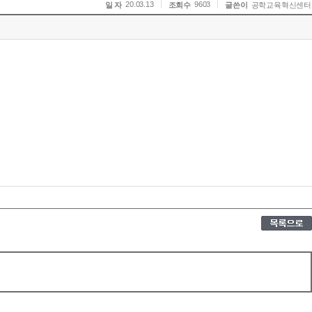
20.03.13
9603
일 자
조회수
글쓴이
공학교육혁신센터