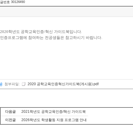
30126490
글번호
2020
학년도
공학교육인증
/
혁신 가이드북입니다
.
인증프로그램에 참여하는 전공생들은 참고하시기 바랍니다.
첨부파일:
2020 공학교육인증혁신가이드북(게시용).pdf
다음글
2021학년도 공학교육인증/혁신 가이드북
이전글
2026학년도 학생활동 지원 프로그램 안내