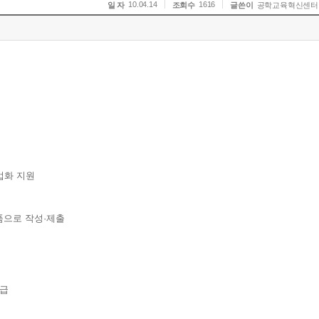
10.04.14
1616
일 자
조회수
글쓴이
공학교육혁신센터
업화 지원
품으로 작성·제출
지급