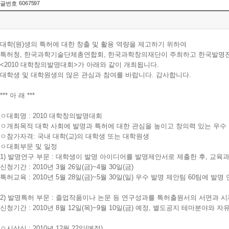
6067597
글번호
대학(원)생의 특허에 대한 창출 및 활용 역량을 제고하기 위하여
특허청, 한국과학기술단체총연합회, 한국과학창의재단이 주최하고 한국발명
<2010 대학창의발명대회>가 아래와 같이 개최됩니다.
대학생 및 대학원생의 많은 관심과 참여를 바랍니다. 감사합니다.
*** 아 래 ***
ㅇ대회명 : 2010 대학창의발명대회
ㅇ개최목적 대학 사회에 발명과 특허에 대한 관심을 높이고 창의력 있는 우수 
ㅇ참가자격: 국내 대학(교)의 대학생 또는 대학원생
ㅇ대회부문 및 일정
1) 발명연구 부문 : 대학생이 발명 아이디어를 발명제안서로 제출한 후, 교
신청기간 : 2010년 3월 26일(금)~4월 30일(금)
특허교육 : 2010년 5월 28일(금)~5월 30일(일) 우수 발명 제안팀 60팀에 발명
2) 발명특허 부문 : 졸업작품이나 논문 등 연구성과를 특허출원서의 서면과 
신청기간 : 2010년 8월 12일(목)~9월 10일(금) 예정, 별도공지 테마분야
ㅇ시상식 : 2010년 12월 22일(예정)