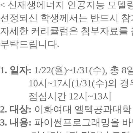
<
신재생에너지 인공지능 모델링
선정되신 학생께서는 반드시 참
자세한 커리큘럼은 첨부자료를
부탁드립니다
.
1.
일자
:
1/22(
월
)~1/31(수
),
총
8
10
시
~17
시
(1/31(수
)
의 경
점심시간
12
시
~13
시
2.
대상
:
이화여대 엘텍공과대학
3.
내용
:
파이썬프로그래밍을 바탕