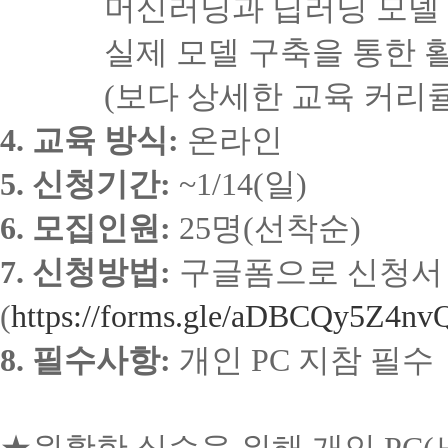
머신러닝과 딥러닝 모델 설
실제 모델 구축을 통한 활
(
보다 상세한 교육 커리
4.
교육 방식
:
온라인
5.
신청기간
:
~1/14(
일
)
6.
모집인원
:
25
명(선착순)
7.
신청방법
:
구글폼으로 신청서
(
https://forms.gle/aDBCQy5Z4n
8.
필수사항
:
개인
PC
지참 필수
★
원활한 실습을 위해 개인
PC(