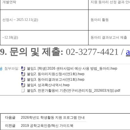
개별연락
지원 동아리 선정 결과 안
선정시
~ 2025.12.11(
금
)
동아리 활동
~12.18(
금
)
동아리 결과보고서 제출
9.
문의 및 제출
:
02-3277-4421 /
첨부파일:
붙임1. [학생] 2026 센터사업비 예산 사용 방법_동아리.hwp
붙임2. 동아리지원신청서(연1회).hwp
붙임3. 동아리결과보고서(연1회).hwp
붙임4. 성과확산내역서.hwp
붙임5. 전문가활용비 기준(연구비관리지침_202603개정).pdf
다음글
2026학년도 학생활동 지원 프로그램 안내
이전글
2019 공학교육인증/혁신 가이드북