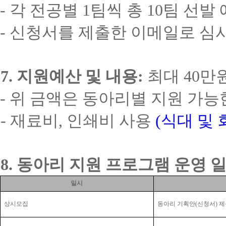
-
각 전공별
1
팀씩 총
10
팀 선발
-
신청서를 제출한 이메일로 심사
7.
지원예산 및 내용
:
최대
40
만
-
위 금액은 동아리별 지원 가능
-
재료비
,
인쇄비 사용
(
식대 및 
8.
동아리 지원 프로그램 운영 
일시
상시모집
동아리 기획안
(
신청서
)
제