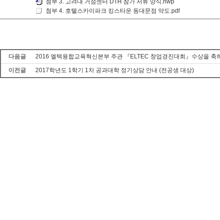
첨부 3. 고려대 거점센터 DTH 참가 서류 양식.hwp
첨부 4. 호텔스카이파크 킹스타운 동대문점 약도.pdf
다음글
2016 엘텍융합교육혁신본부 주관 『ELTEC 창업경진대회』수상을 
이전글
2017학년도 1학기 1차 공과대학 정기상담 안내 (전공생 대상)