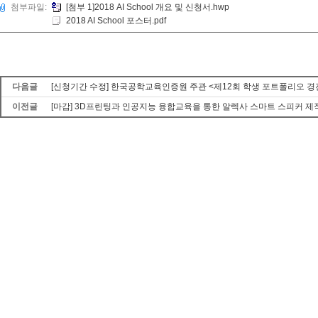
첨부파일:
[첨부 1]2018 AI School 개요 및 신청서.hwp
2018 AI School 포스터.pdf
다음글
[신청기간 수정] 한국공학교육인증원 주관 <제12회 학생 포트폴리오 경
이전글
[마감] 3D프린팅과 인공지능 융합교육을 통한 알렉사 스마트 스피커 제