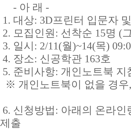
-
아 래
-
1.
대상
: 3D
프린터 입문자 및
2.
모집인원
:
선착순
15
명
(
3.
일시
: 2/11(
월
)~14(
목
) 09:
4.
장소
:
신공학관
163
호
5.
준비사항
:
개인노트북 지
※
개인노트북이 없을 경우
6.
신청방법
:
아래의 온라인
제출